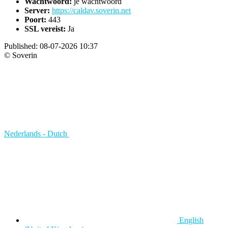
Wachtwoord:
je wachtwoord
Server:
https://caldav.soverin.net
Poort:
443
SSL vereist:
Ja
Published:
08-07-2026 10:37
© Soverin
Nederlands - Dutch
English