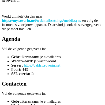
gegevens in.
Werkt dit niet? Ga dan naar
https://my.soverin.net/webmail/settings/mobilesync
en volg de
instructies voor jouw apparaat. Daar vind je ook de servergegevens
die je moet invullen.
Agenda
Vul de volgende gegevens in:
Gebruikersnaam:
je e-mailadres
Wachtwoord:
je wachtwoord
Server:
https://caldav.soverin.net
Poort:
443
SSL vereist:
Ja
Contacten
Vul de volgende gegevens in:
Gebruikersnaam:
je e-mailadres